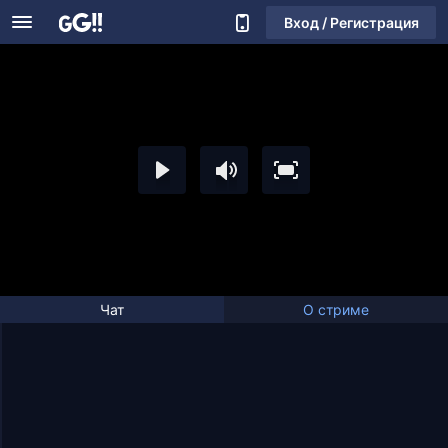
Вход / Регистрация
Чат
О стриме