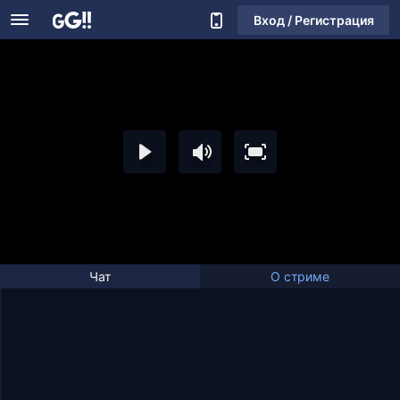
Вход / Регистрация
Чат
О стриме