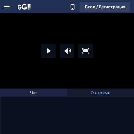
Вход / Регистрация
Чат
О стриме