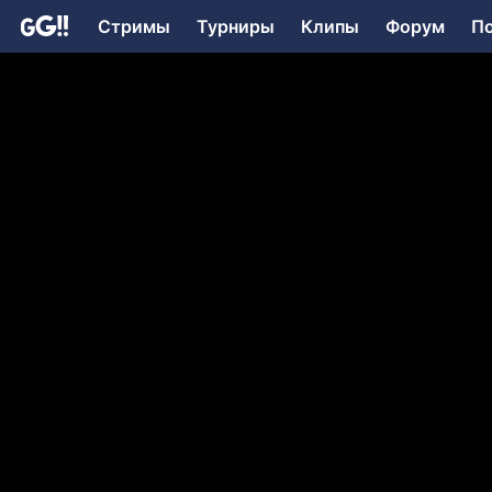
Стримы
Турниры
Клипы
Форум
П