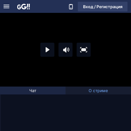
Вход / Регистрация
Чат
О стриме