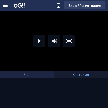
Вход / Регистрация
Чат
О стриме