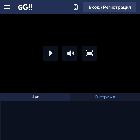
Вход / Регистрация
Чат
О стриме