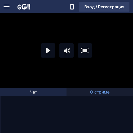
Вход / Регистрация
Чат
О стриме