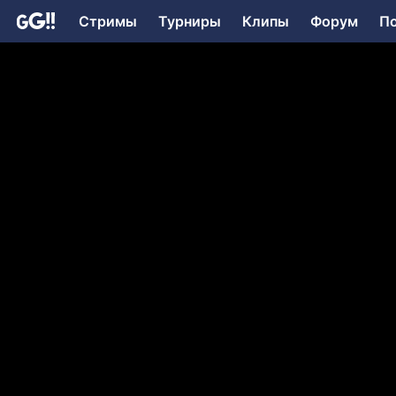
Стримы
Турниры
Клипы
Форум
П