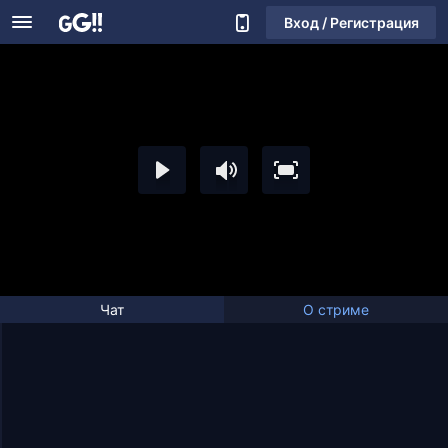
Вход / Регистрация
Чат
О стриме