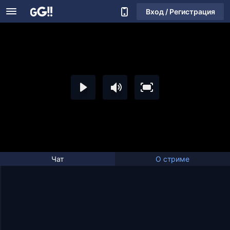
Вход / Регистрация
Чат
О стриме