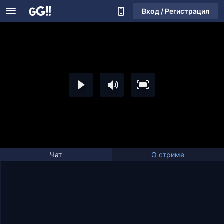
Вход / Регистрация
Чат
О стриме