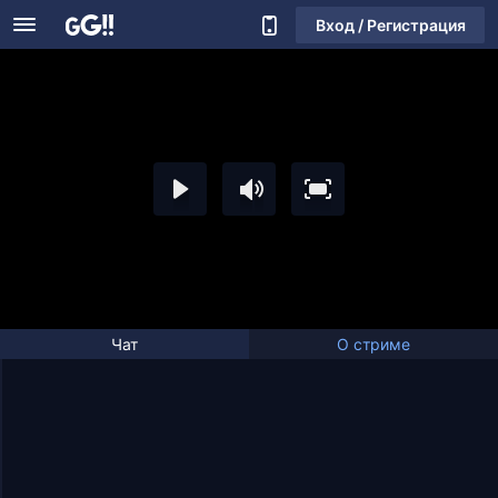
Вход / Регистрация
Чат
О стриме