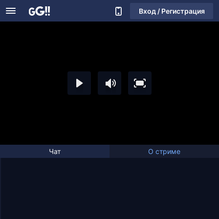
Вход / Регистрация
Чат
О стриме