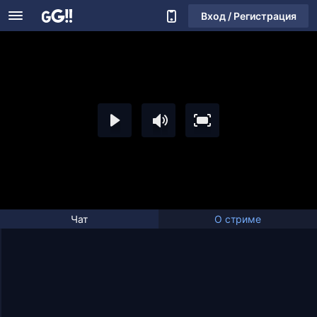
Вход / Регистрация
Чат
О стриме