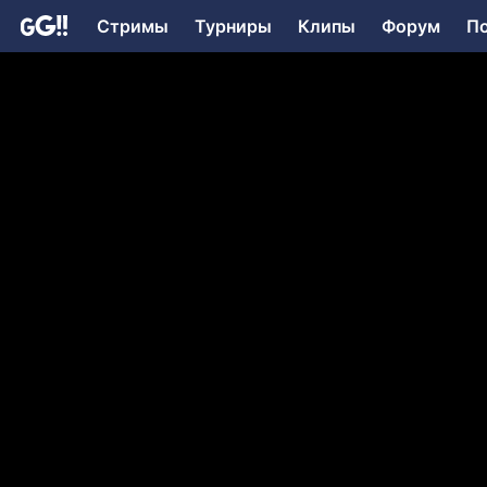
Стримы
Турниры
Клипы
Форум
П