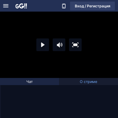
Вход / Регистрация
Чат
О стриме