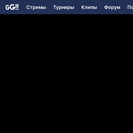
Стримы
Турниры
Клипы
Форум
П