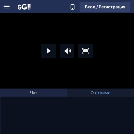
Вход / Регистрация
Чат
О стриме