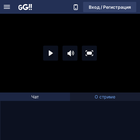
Вход / Регистрация
Чат
О стриме