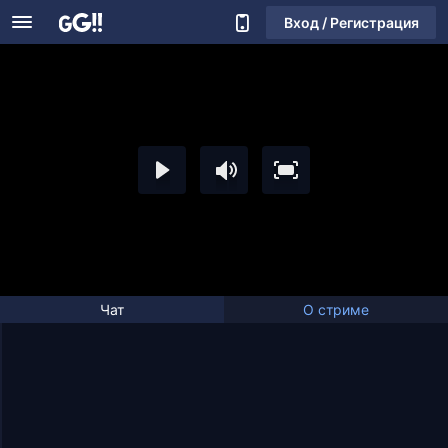
Вход / Регистрация
Чат
О стриме