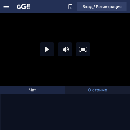
Вход / Регистрация
Чат
О стриме