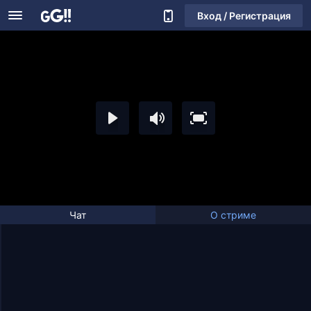
Вход / Регистрация
Чат
О стриме