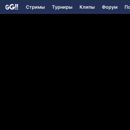
Стримы
Турниры
Клипы
Форум
П