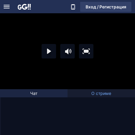
Вход / Регистрация
Чат
О стриме