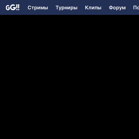
Стримы
Турниры
Клипы
Форум
П