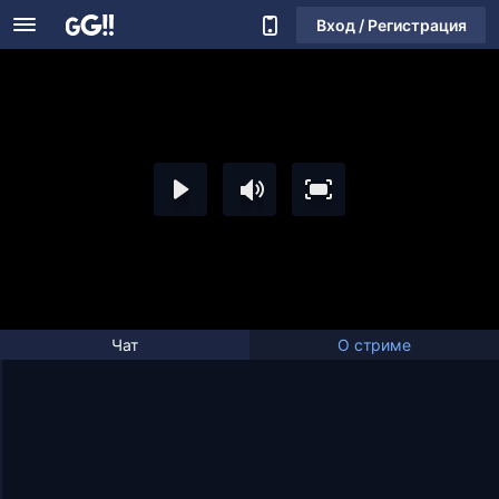
Вход / Регистрация
Чат
О стриме