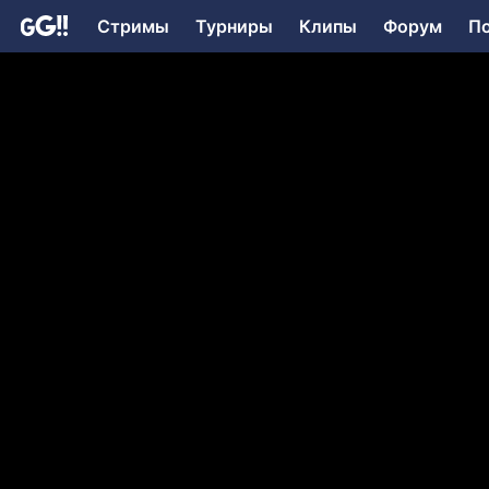
Стримы
Турниры
Клипы
Форум
П