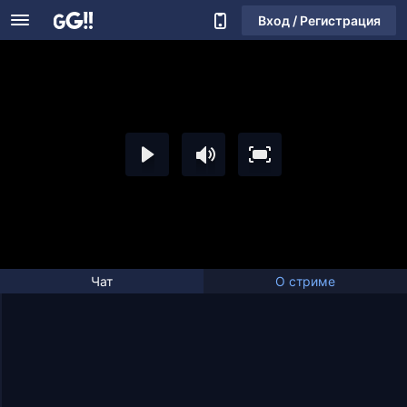
Вход / Регистрация
Чат
О стриме