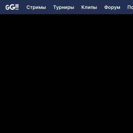
Стримы
Турниры
Клипы
Форум
П