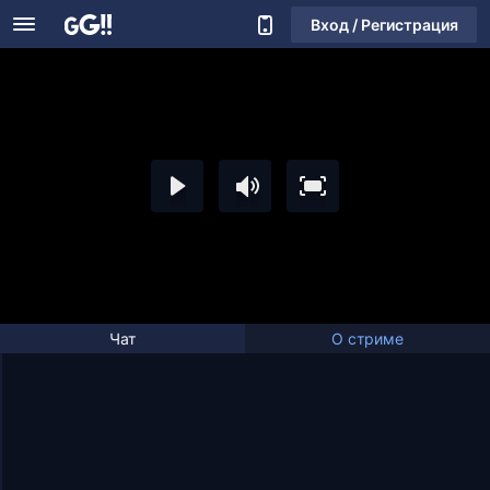
Вход / Регистрация
Чат
О стриме