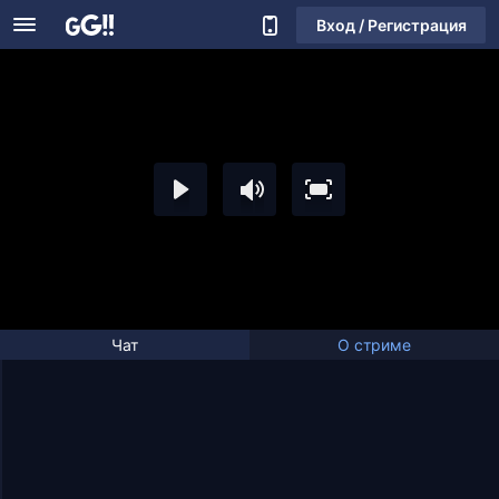
Вход / Регистрация
Чат
О стриме