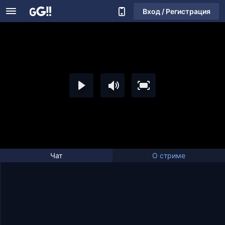
Вход / Регистрация
Чат
О стриме