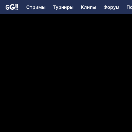
Стримы
Турниры
Клипы
Форум
П