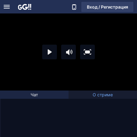
Вход / Регистрация
Чат
О стриме