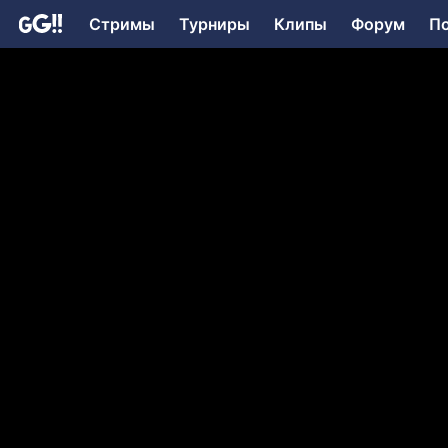
Стримы
Турниры
Клипы
Форум
П