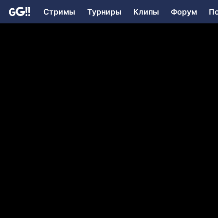
Стримы
Турниры
Клипы
Форум
П