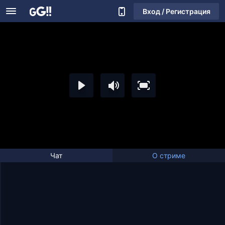
Вход / Регистрация
Чат
О стриме