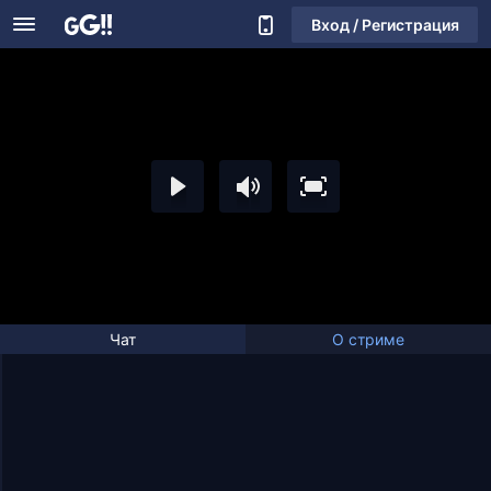
Вход / Регистрация
Чат
О стриме