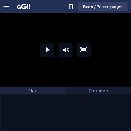
Вход / Регистрация
Чат
О стриме