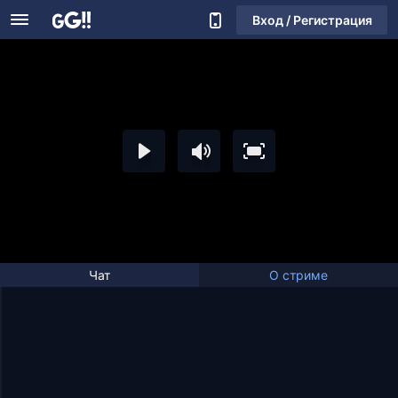
Вход / Регистрация
Чат
О стриме