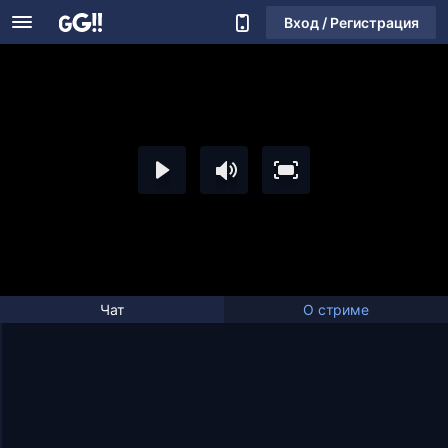
Вход / Регистрация
Чат
О стриме