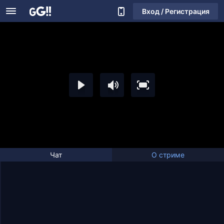
Вход / Регистрация
Чат
О стриме