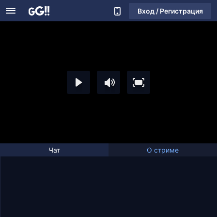
Вход / Регистрация
Чат
О стриме