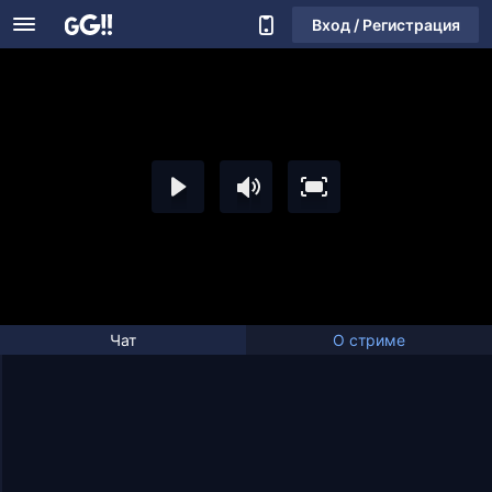
Вход / Регистрация
Чат
О стриме