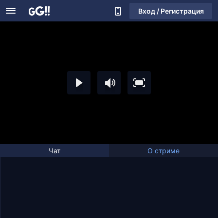
Вход / Регистрация
Чат
О стриме