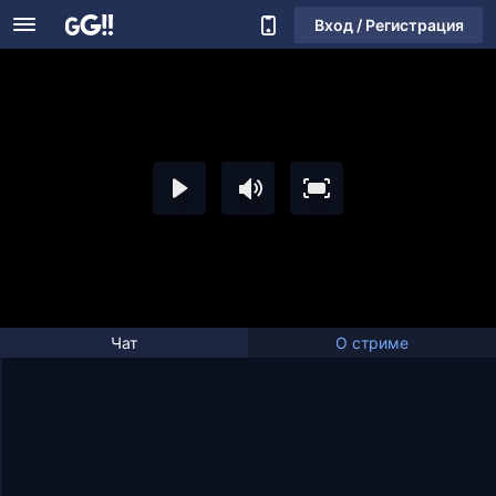
Вход / Регистрация
Чат
О стриме