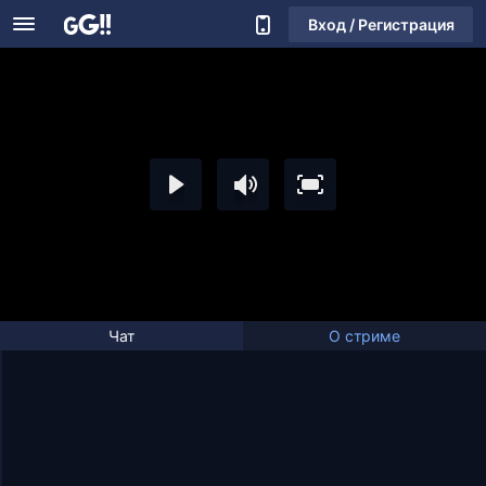
Вход / Регистрация
Чат
О стриме