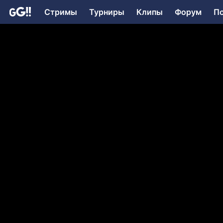
Стримы
Турниры
Клипы
Форум
П