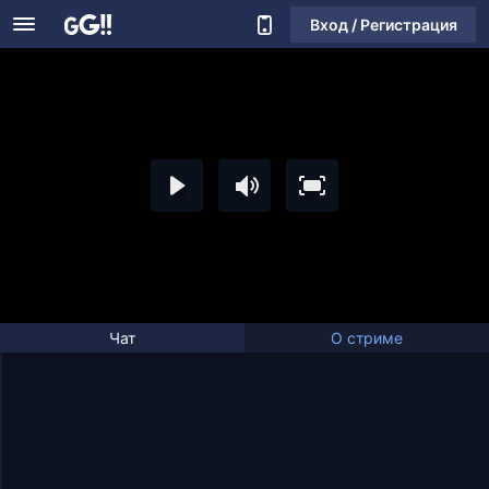
Вход / Регистрация
Чат
О стриме